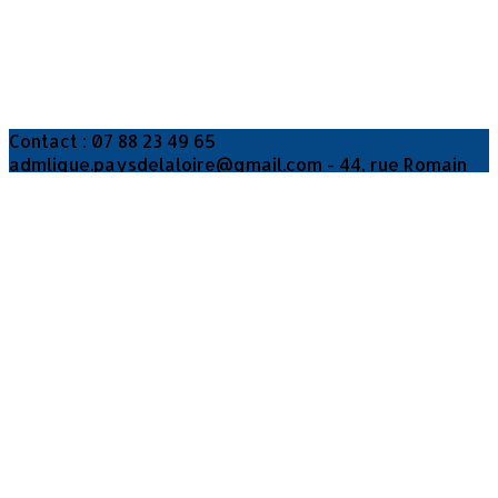
Contact : 07 88 23 49 65
admligue.paysdelaloire@gmail.com - 44, rue Romain
ROLLAND 44100 Nantes
Je m'abonne à la newsletter
OK
Plan du site
Licences
Mentions légales
CGUV
Paramétrer vos cookies
Se connecter