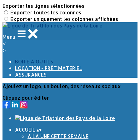
Exporter les lignes sélectionnées
Exporter toutes les colonnes
Exporter uniquement les colonnes affichées
Menu
<
>
BOÎTE À OUTILS
LOCATION - PRÊT MATERIEL
ASSURANCES
Ajoutez un logo, un bouton, des réseaux sociaux
Cliquez pour éditer
ACCUEIL
▴
▾
A LA UNE CETTE SEMAINE