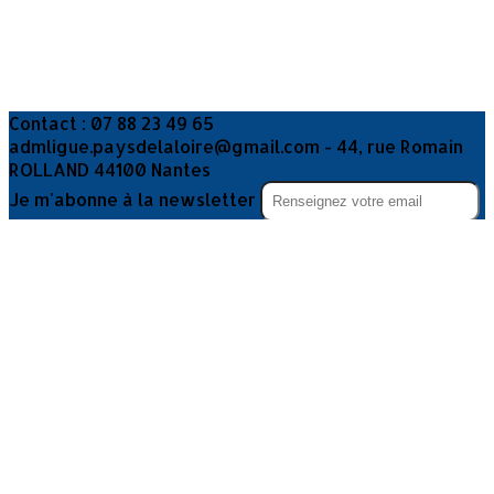
Contact : 07 88 23 49 65
admligue.paysdelaloire@gmail.com - 44, rue Romain
ROLLAND 44100 Nantes
Je m'abonne à la newsletter
OK
Plan du site
Licences
Mentions légales
CGUV
Paramétrer vos cookies
Se connecter