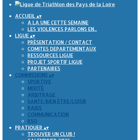
ACCUEIL
▴
▾
A LA UNE CETTE SEMAINE
LES VIOLENCES PARLONS EN...
LIGUE
▴
▾
PRÉSENTATION / CONTACT
COMITES DEPARTEMENTAUX
RESSOURCES LIGUE
PROJET SPORTIF LIGUE
PARTENAIRES
COMMISSIONS
▴
▾
SPORTIVE
MIXITÉ
ARBITRAGE
SANTE/BIEN ÊTRE/LOISIR
RAIDS
COMMUNICATION
RSO
PRATIQUER
▴
▾
TROUVER UN CLUB !