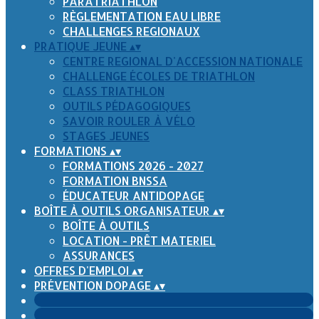
PARATRIATHLON
RÈGLEMENTATION EAU LIBRE
CHALLENGES REGIONAUX
PRATIQUE JEUNE
▴
▾
CENTRE REGIONAL D'ACCESSION NATIONALE
CHALLENGE ÉCOLES DE TRIATHLON
CLASS TRIATHLON
OUTILS PÉDAGOGIQUES
SAVOIR ROULER À VÉLO
STAGES JEUNES
FORMATIONS
▴
▾
FORMATIONS 2026 - 2027
FORMATION BNSSA
ÉDUCATEUR ANTIDOPAGE
BOÎTE À OUTILS ORGANISATEUR
▴
▾
BOÎTE À OUTILS
LOCATION - PRÊT MATERIEL
ASSURANCES
OFFRES D'EMPLOI
▴
▾
PRÉVENTION DOPAGE
▴
▾