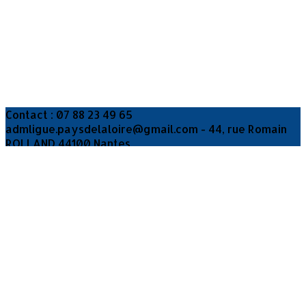
Contact : 07 88 23 49 65
admligue.paysdelaloire@gmail.com - 44, rue Romain
ROLLAND 44100 Nantes
Je m'abonne à la newsletter
OK
Plan du site
Licences
Mentions légales
CGUV
Paramétrer vos cookies