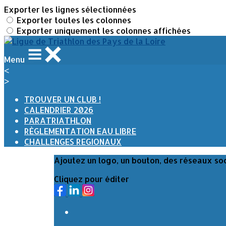
Exporter les lignes sélectionnées
Exporter toutes les colonnes
Exporter uniquement les colonnes affichées
Menu
<
>
TROUVER UN CLUB !
CALENDRIER 2026
PARATRIATHLON
RÈGLEMENTATION EAU LIBRE
CHALLENGES REGIONAUX
Ajoutez un logo, un bouton, des réseaux so
Cliquez pour éditer