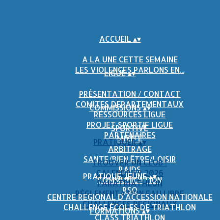
ACCUEIL
▴
▾
A LA UNE CETTE SEMAINE
LES VIOLENCES PARLONS EN...
LIGUE
▴
▾
PRÉSENTATION / CONTACT
COMITES DEPARTEMENTAUX
COMMISSIONS
▴
▾
RESSOURCES LIGUE
PROJET SPORTIF LIGUE
SPORTIVE
PARTENAIRES
MIXITÉ
PRATIQUER
▴
▾
ARBITRAGE
SANTE/BIEN ÊTRE/LOISIR
TROUVER UN CLUB !
RAIDS
CALENDRIER 2026
PRATIQUE JEUNE
▴
▾
COMMUNICATION
PARATRIATHLON
RSO
RÈGLEMENTATION EAU LIBRE
CENTRE REGIONAL D'ACCESSION NATIONALE
CHALLENGES REGIONAUX
CHALLENGE ÉCOLES DE TRIATHLON
FORMATIONS
▴
▾
CLASS TRIATHLON