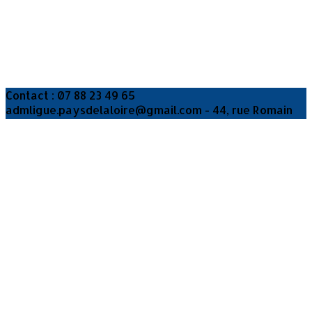
Contact : 07 88 23 49 65
admligue.paysdelaloire@gmail.com - 44, rue Romain
ROLLAND 44100 Nantes
Je m'abonne à la newsletter
OK
Plan du site
Licences
Mentions légales
CGUV
Paramétrer vos cookies
Se connecter