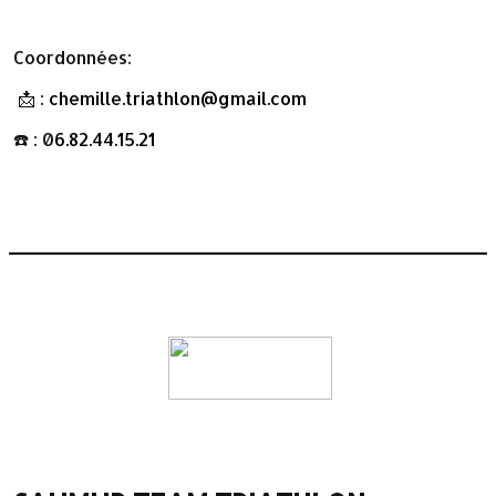
Coordonnées:
📩 :
chemille.triathlon@gmail.com
☎️ : 0
6.82.44.15.21